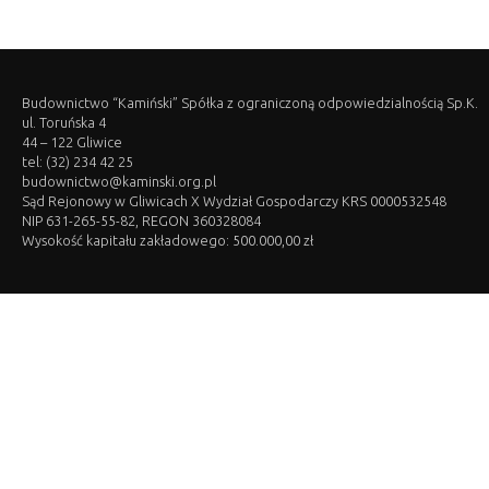
Budownictwo “Kamiński” Spółka z ograniczoną odpowiedzialnością Sp.K.
ul. Toruńska 4
44 – 122 Gliwice
tel: (32) 234 42 25
budownictwo@kaminski.org.pl
Sąd Rejonowy w Gliwicach X Wydział Gospodarczy KRS 0000532548
NIP 631-265-55-82, REGON 360328084
Wysokość kapitału zakładowego: 500.000,00 zł