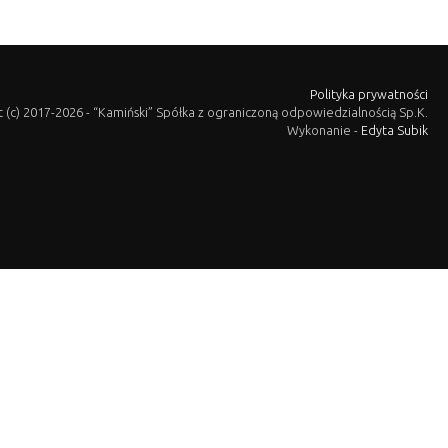
Polityka prywatności
 (c)
2017-2026 - “Kamiński” Spółka z ograniczoną odpowiedzialnością Sp.K.
Wykonanie -
Edyta Subik