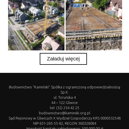
Budownictwo “Kamiński” Spółka z ograniczoną odpowiedzialnością
Sp.K.
ul. Toruńska 4
44 – 122 Gliwice
tel: (32) 234 42 25
budownictwo@kaminski.org.pl
Sąd Rejonowy w Gliwicach X Wydział Gospodarczy KRS 0000532548
NIP 631-265-55-82, REGON 360328084
Wysokość kapitału zakładowego: 500.000,00 zł